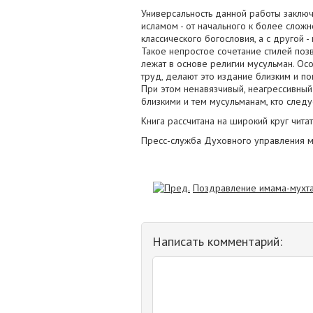
Универсальность данной работы заключа
исламом - от начального к более сложн
классического богословия, а с другой 
Такое непростое сочетание стилей поз
лежат в основе религии мусульман. Ос
труд, делают это издание близким и по
При этом ненавязчивый, неагрессивный
близкими и тем мусульманам, кто след
Книга рассчитана на широкий круг чита
Пресс-служба Духовного управления му
Поздравление имама-мухтас
Написать комментарий: