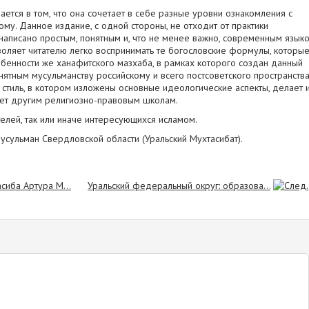
ется в том, что она сочетает в себе разные уровни ознакомления с
ому. Данное издание, с одной стороны, не отходит от практики
- написано простым, понятным и, что не менее важно, современным языко
воляет читателю легко воспринимать те богословские формулы, которы
обенности же ханафитского мазхаба, в рамках которого создан данный
нятным мусульманству российскому и всего постсоветского пространства
 стиль, в котором изложены основные идеологические аспекты, делает 
ует другим религиозно-правовым школам.
телей, так или иначе интересующихся исламом.
сульман Свердловской области (Уральский Мухтасибат).
иба Артура М...
Уральский федеральный округ: образова...