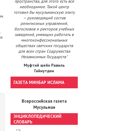
пространства, для этого есть все
необходимое. Такой центр
готовил бы мусульманскую элиту
м.
— руководящий состав
е
религиозных управлений,
богословов и ректоров учебных
.
заведений, умеющих работать в
их
многоконфессиональных
обществах светских государств
для всех стран Содружества
Независимых Государств"
Муфтий шейх Равиль
Гайнутдин
ГАЗЕТА МИНБАР ИСЛАМА
Всероссийская газета
Мусульман
ЭНЦИКЛОПЕДИЧЕСКИЙ
СЛОВАРЬ