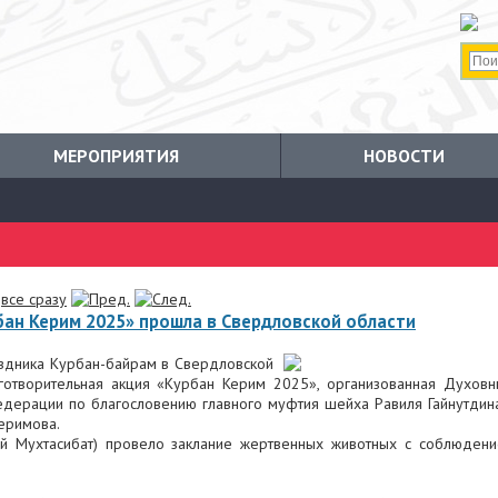
МЕРОПРИЯТИЯ
НОВОСТИ
все сразу
бан Керим 2025» прошла в Свердловской области
аздника Курбан-байрам в Свердловской
аготворительная акция «Курбан Керим 2025», организованная Духов
едерации по благословению главного муфтия шейха Равиля Гайнутдин
еримова.
ий Мухтасибат) провело заклание жертвенных животных с соблюден