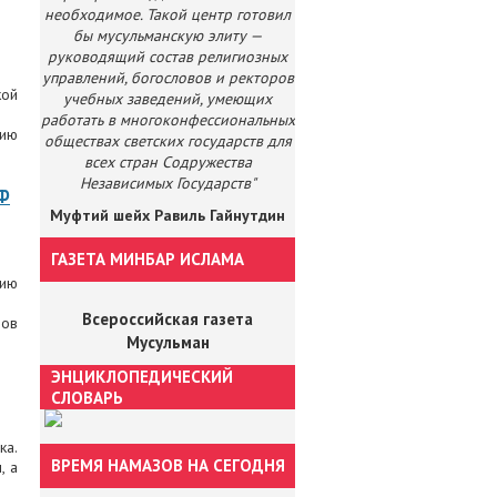
необходимое. Такой центр готовил
бы мусульманскую элиту —
руководящий состав религиозных
управлений, богословов и ректоров
кой
учебных заведений, умеющих
работать в многоконфессиональных
нию
обществах светских государств для
всех стран Содружества
Независимых Государств"
РФ
Муфтий шейх Равиль Гайнутдин
ГАЗЕТА МИНБАР ИСЛАМА
цию
Всероссийская газета
лов
Мусульман
ЭНЦИКЛОПЕДИЧЕСКИЙ
СЛОВАРЬ
ка.
ВРЕМЯ НАМАЗОВ НА СЕГОДНЯ
, а