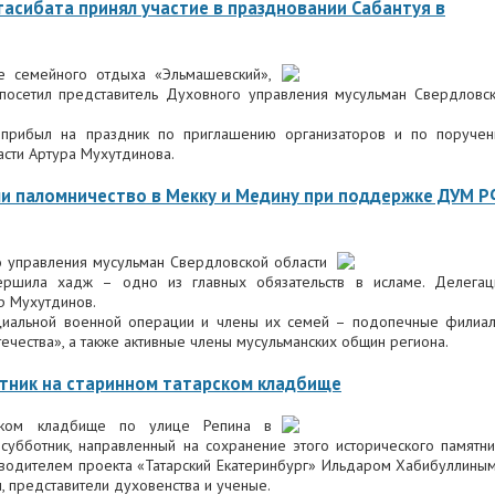
асибата принял участие в праздновании Сабантуя в
е семейного отдыха «Эльмашевский»,
посетил представитель Духовного управления мусульман Свердловс
 прибыл на праздник по приглашению организаторов и по поруче
сти Артура Мухутдинова.
и паломничество в Мекку и Медину при поддержке ДУМ 
о управления мусульман Свердловской области
вершила хадж – одно из главных обязательств в исламе. Делега
р Мухутдинов.
ециальной военной операции и члены их семей – подопечные филиа
ечества», а также активные члены мусульманских общин региона.
отник на старинном татарском кладбище
ском кладбище по улице Репина в
убботник, направленный на сохранение этого исторического памятни
водителем проекта «Татарский Екатеринбург» Ильдаром Хабибуллиным
, представители духовенства и ученые.