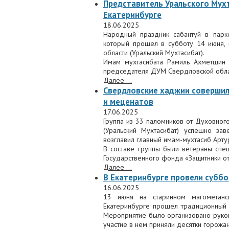
Представитель Уральского Мухт
Екатеринбурге
18.06.2025
Народный праздник сабантуй в парк
который прошел в субботу 14 июня, 
области (Уральский Мухтасибат).
Имам мухтасибата Рамиль Ахметшин
председателя ДУМ Свердловской обла
Далее ...
Свердловские хаджии совершил
и меценатов
17.06.2025
Группа из 33 паломников от Духовног
(Уральский Мухтасибат) успешно за
возглавил главный имам-мухтасиб Арту
В составе группы были ветераны сп
Государственного фонда «Защитники от
Далее ...
В Екатеринбурге провели субб
16.06.2025
13 июня на старинном магометан
Екатеринбурге прошел традиционный с
Мероприятие было организовано руко
участие в нем приняли десятки горожан