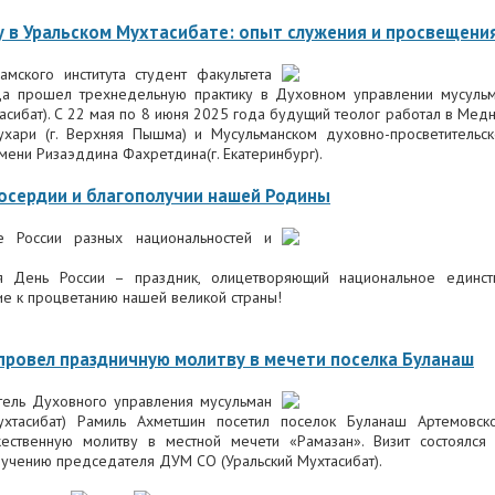
у в Уральском Мухтасибате: опыт служения и просвещени
мского института студент факультета
а прошел трехнедельную практику в Духовном управлении мусуль
асибат). С 22 мая по 8 июня 2025 года будущий теолог работал в Мед
ухари (г. Верхняя Пышма) и Мусульманском духовно-просветительс
мени Ризаэддина Фахретдина(г. Екатеринбург).
лосердии и благополучии нашей Родины
е России разных национальностей и
я День России – праздник, олицетворяющий национальное единст
ие к процветанию нашей великой страны!
провел праздничную молитву в мечети поселка Буланаш
тель Духовного управления мусульман
ухтасибат) Рамиль Ахметшин посетил поселок Буланаш Артемовск
жественную молитву в местной мечети «Рамазан». Визит состоялся
учению председателя ДУМ СО (Уральский Мухтасибат).