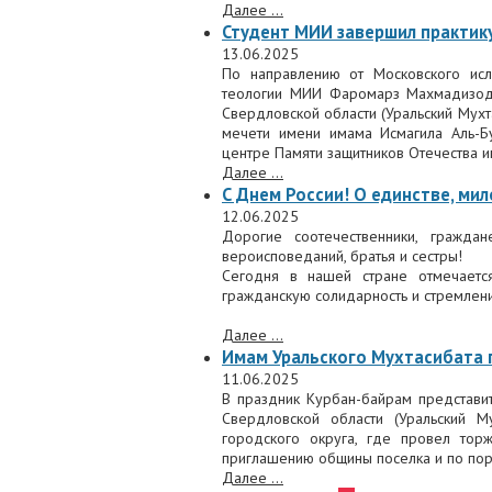
Далее ...
Студент МИИ завершил практик
13.06.2025
По направлению от Московского исла
теологии МИИ Фаромарз Махмадизод
Свердловской области (Уральский Мухт
мечети имени имама Исмагила Аль-Б
центре Памяти защитников Отечества и
Далее ...
С Днем России! О единстве, ми
12.06.2025
Дорогие соотечественники, граждан
вероисповеданий, братья и сестры!
Сегодня в нашей стране отмечаетс
гражданскую солидарность и стремлен
Далее ...
Имам Уральского Мухтасибата 
11.06.2025
В праздник Курбан-байрам представи
Свердловской области (Уральский М
городского округа, где провел тор
приглашению общины поселка и по пор
Далее ...