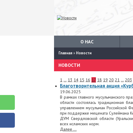
О НАС
Главная
»
Новости
НОВОСТИ
1
...
13
14
15
16
17
18
19
20
21
...
203
Благотворительная акция «Кур
19.06.2025
В рамках главного мусульманского пр
области состоялась традиционная бл
управлением мусульман Российской Ф
при поддержке мецената Сулеймана К
ДУМ Свердловской области (Уральск
всех исламских норм.
Далее ...