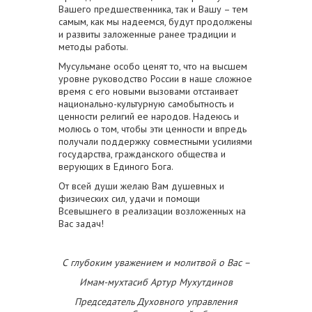
Вашего предшественника, так и Вашу – тем
самым, как мы надеемся, будут продолжены
и развиты заложенные ранее традиции и
методы работы.
Мусульмане особо ценят то, что на высшем
уровне руководство России в наше сложное
время с его новыми вызовами отстаивает
национально-культурную самобытность и
ценности религий ее народов. Надеюсь и
молюсь о том, чтобы эти ценности и впредь
получали поддержку совместными усилиями
государства, гражданского общества и
верующих в Единого Бога.
От всей души желаю Вам душевных и
физических сил, удачи и помощи
Всевышнего в реализации возложенных на
Вас задач!
С глубоким уважением и молитвой о Вас –
Имам-мухтасиб Артур Мухутдинов
Председатель Духовного управления