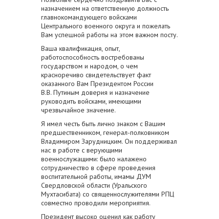
назначением на ответственную должность
главнокомандующего войсками
Центрального военного округа и пожелать
Вам успешной работы на этом важном посту.
Ваша квалификация, опыт,
работоспособность востребованы
государством и народом, о чем
красноречиво свидетельствует факт
оказанного Вам Президентом России
В.В. Путиным доверия и назначение
руководить войсками, имеющими
чрезвычайное значение.
Я имел честь быть лично знаком с Вашим
предшественником, генерал-полковником
Владимиром Зарудницким. Он поддерживал
нас в работе с верующими
военнослужащими: было налажено
сотрудничество в сфере проведения
воспитательной работы, имамы ДУМ
Свердловской области (Уральского
Мухтасибата) со священнослужителями РПЦ
совместно проводили мероприятия.
Президент высоко оценил как работу