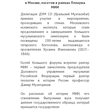
в Москве, посетив в рамках Пленума
МИИ
Делегация ДУМ СО (Уральский Мухтасибат)
приняла участие в мероприятиях,
проходивших в стенах Московского
исламского института, которые стали
продолжением и завершением большого
мусульманского симпозиума и
были
посвящены 200-летию выдающегося
татарского богослова, востоковеда и
просветителя Хусаина Фаизханова (1823–
1866).
Гостей большого форума встретил ректор
МИИ – первый заместитель председателя
Духовного управления мусульман
Российской Федерации, первый доктор
теологии в истории России профессор
Дамир Мухетдинов.
Он рассказал об истории МИИ, его
становлении. Выпускники вуза получают
диплом государственного образца, который
признается государством.