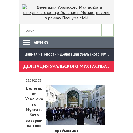
МЕНЮ
Главная
»
Новости
»
Делегация Уральского Мухтасибата завершила свое пребывание в Москве, посетив в рамках Пленума МИИ
ДЕЛЕГАЦИЯ УРАЛЬСКОГО МУХТАСИБАТА ЗАВЕРШИЛА СВОЕ ПРЕБЫВАНИЕ В МОСКВЕ, ПОСЕТИВ В РАМКАХ ПЛЕНУМА МИИ
23.09.2023
Делегац
ия
Уральско
го
Мухтаси
бата
заверши
ла свое
пребывание