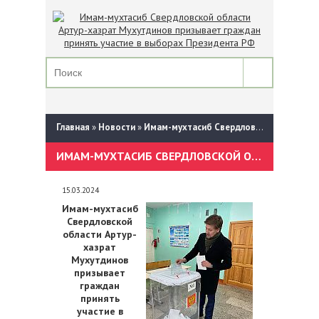
Главная
»
Новости
»
Имам-мухтасиб Свердловской области Артур-хазрат Мухутдинов призывает граждан принять участие в выборах Президента РФ
ИМАМ-МУХТАСИБ СВЕРДЛОВСКОЙ ОБЛАСТИ АРТУР-ХАЗРАТ МУХУТДИНОВ ПРИЗЫВАЕТ ГРАЖДАН ПРИНЯТЬ УЧАСТИЕ В ВЫБОРАХ ПРЕЗИДЕНТА РФ
15.03.2024
Имам-мухтасиб
Свердловской
области Артур-
хазрат
Мухутдинов
призывает
граждан
принять
участие в