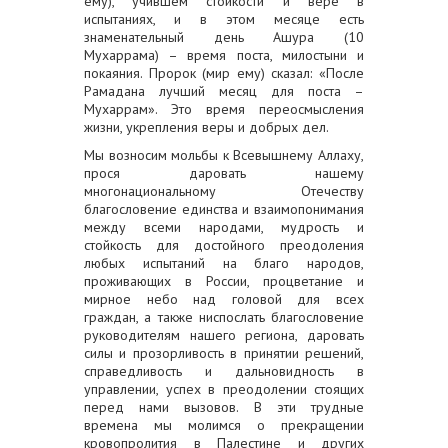
ему), учившем стойкости и вере в
испытаниях, и в этом месяце есть
знаменательный день Ашура (10
Мухаррама) – время поста, милостыни и
покаяния. Пророк (мир ему) сказал: «После
Рамадана лучший месяц для поста –
Мухаррам». Это время переосмысления
жизни, укрепления веры и добрых дел.
Мы возносим мольбы к Всевышнему Аллаху,
прося даровать нашему
многонациональному Отечеству
благословение единства и взаимопонимания
между всеми народами, мудрость и
стойкость для достойного преодоления
любых испытаний на благо народов,
проживающих в России, процветание и
мирное небо над головой для всех
граждан, а также ниспослать благословение
руководителям нашего региона, даровать
силы и прозорливость в принятии решений,
справедливость и дальновидность в
управлении, успех в преодолении стоящих
перед нами вызовов. В эти трудные
времена мы молимся о прекращении
кровопролития в Палестине и других