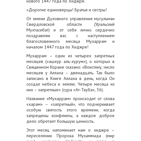
нового 1447 года по Хиджре.
«Дорогие единоверцы! Братья и сестры!
От имени Духовного управления мусульман
Свердловской области (Уральский
Мухтасибат) и от себя лично сердечно
поздравляю вас с наступлением
благословенного месяца Мухаррам и
началом 1447 года по Хиджре!
Мухаррам – один из четырех запретных
месяцев («ашхур аль-хурум»), о которых в
Священном Коране сказано: «Воистину, число
месяцев у Аллаха – двенадцать. Так было
записано в Книге Аллаха в день, когда Он
создал небеса и землю. Четыре месяца из
них – запретные» (сура «Ат-Тауба», 36).
Название «Мухаррам» происходит от слова
«харам» – «запретный», что подчеркивает
особую святость этого времени, когда
запрещены конфликты, а каждое доброе
дело обретает большую ценность.
Этот месяц напоминает нам о хиджре –
переселении Пророка Мухаммада (мир