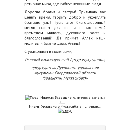
регионах мира, где гибнут невинные люди.
Дорогие братья и сестры! Призываю вас
ценить время, творить добро и укреплять
братские узы! Пусть этот благословенный
месяц станет для вас и ваших семей
временем милости, духовного роста и
благословений! Да примет Аллах наши
молитвы и благие дела. Аминь!
С уважением и молитвами,
Главный имам-мухтасиб Артур Мухутдинов,
председатель Духовного управления
мусульман Свердловской области
(Уральский Мухтасибат)»
Милость Всевышнего: путевые заметки
а...
Имамы Уральского Мухтасибата получили...