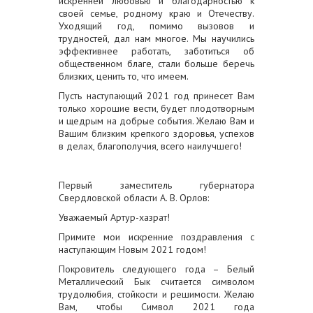
искренней любовью и благодарностью к
своей семье, родному краю и Отечеству.
Уходящий год, помимо вызовов и
трудностей, дал нам многое. Мы научились
эффективнее работать, заботиться об
общественном благе, стали больше беречь
близких, ценить то, что имеем.
Пусть наступающий 2021 год принесет Вам
только хорошие вести, будет плодотворным
и щедрым на добрые события. Желаю Вам и
Вашим близким крепкого здоровья, успехов
в делах, благополучия, всего наилучшего!
Первый заместитель губернатора
Свердловской области А. В. Орлов:
Уважаемый Артур-хазрат!
Примите мои искренние поздравления с
наступающим Новым 2021 годом!
Покровитель следующего года – Белый
Металлический Бык считается символом
трудолюбия, стойкости и решимости. Желаю
Вам, чтобы Символ 2021 года