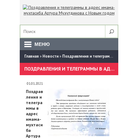
МЕНЮ
Главная
»
Новости
»
Поздравления и телеграммы в адрес имама-мухтасиба Артура Мухутдинова с Новым годом
ПОЗДРАВЛЕНИЯ И ТЕЛЕГРАММЫ В АДРЕС ИМАМА-МУХТАСИБА АРТУРА МУХУТДИНОВА С НОВЫМ ГОДОМ
01.01.2021
Поздрав
ления и
телегра
ммы в
адрес
имама-
мухтаси
ба
Артура