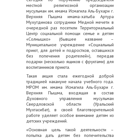
местной религиозной организации
мусульман им. имама Исмагила Аль-Бухари г.
Верхняя Пышма имама-хатыба Артура
Мухутдинова сотрудники Медной мечети в
очередной раз посетили Территориальный
Центр социальной помощи семье и детям
«Солнышко» (бывшее название –
Муниципальное учреждение «Социальный
приют, для детей и подростков, оставшихся
без попечения родителей»), передав
подарки (несколько ящиков с фруктами) для
воспитанников приюта.
Такая акция стала ежегодной доброй
традицией накануне начала учебного года.
МРОМ им. имама Исмагила Аль-Бухари г.
Верхняя Пышма, входящая в состав
Духовного управления мусульман
Свердловской области (Уральский
Мухтасибат), в своей благотворительной
работе уделяет особое внимание детям из
детских учреждений.
«Основная цель такой деятельности –
попытка дать детям без попечительства