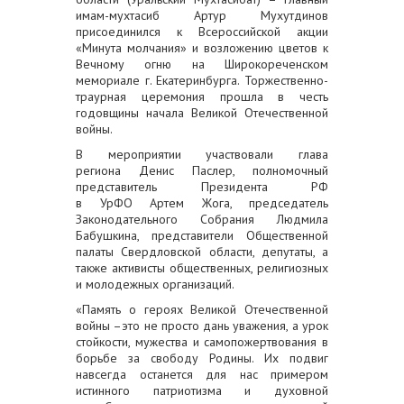
имам-мухтасиб Артур Мухутдинов
присоединился к Всероссийской акции
«Минута молчания» и возложению цветов к
Вечному огню на Широкореченском
мемориале г. Екатеринбурга. Торжественно-
траурная церемония прошла в честь
годовщины начала Великой Отечественной
войны.
В мероприятии участвовали глава
региона Денис Паслер, полномочный
представитель Президента РФ
в УрФО Артем Жога, председатель
Законодательного Собрания Людмила
Бабушкина, представители Общественной
палаты Свердловской области, депутаты, а
также активисты общественных, религиозных
и молодежных организаций.
«Память о героях Великой Отечественной
войны –это не просто дань уважения, а урок
стойкости, мужества и самопожертвования в
борьбе за свободу Родины. Их подвиг
навсегда останется для нас примером
истинного патриотизма и духовной