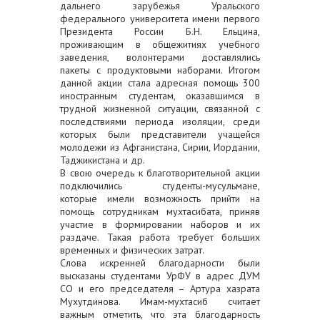
дальнего зарубежья Уральского
федерального университета имени первого
Президента России Б.Н. Ельцина,
проживающим в общежитиях учебного
заведения, волонтерами доставлялись
пакеты с продуктовыми наборами. Итогом
данной акции стала адресная помощь 300
иностранным студентам, оказавшимся в
трудной жизненной ситуации, связанной с
последствиями периода изоляции, среди
которых были представители учащейся
молодежи из Афганистана, Сирии, Иордании,
Таджикистана и др.
В свою очередь к благотворительной акции
подключились студенты-мусульмане,
которые имели возможность прийти на
помощь сотрудникам мухтасибата, приняв
участие в формировании наборов и их
раздаче. Такая работа требует больших
временных и физических затрат.
Слова искренней благодарности были
высказаны студентами УрФУ в адрес ДУМ
СО и его председателя – Артура хазрата
Мухутдинова. Имам-мухтасиб считает
важным отметить, что эта благодарность