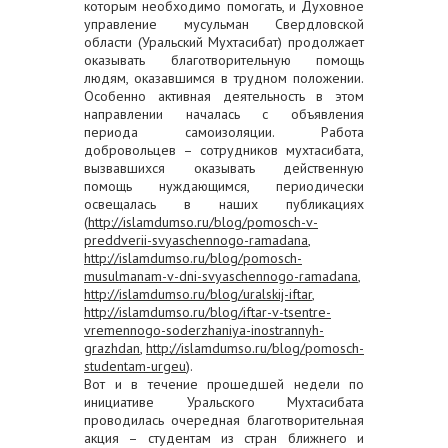
которым необходимо помогать, и Духовное
управление мусульман Свердловской
области (Уральский Мухтасибат) продолжает
оказывать благотворительную помощь
людям, оказавшимся в трудном положении.
Особенно активная деятельность в этом
направлении началась с объявления
периода самоизоляции. Работа
добровольцев – сотрудников мухтасибата,
вызвавшихся оказывать действенную
помощь нуждающимся, периодически
освещалась в наших публикациях
(
http://islamdumso.ru/blog/pomosch-v-
preddverii-svyaschennogo-ramadana
,
http://islamdumso.ru/blog/pomosch-
musulmanam-v-dni-svyaschennogo-ramadana
,
http://islamdumso.ru/blog/uralskij-iftar
,
http://islamdumso.ru/blog/iftar-v-tsentre-
vremennogo-soderzhaniya-inostrannyh-
grazhdan
,
http://islamdumso.ru/blog/pomosch-
studentam-urgeu
).
Вот и в течение прошедшей недели по
инициативе Уральского Мухтасибата
проводилась очередная благотворительная
акция – студентам из стран ближнего и