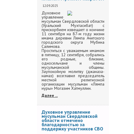
12.09.2025
Духовное
управление
мусульман Свердловской области
(Уральский Мухтасибат) с
прискорбием извещает о кончине
11 сентября на 87-м году жизни
имама деревни Лямпа Ачитского
городского округа Мубина
Салимова.
Проститься с уважаемым имамом
в пятницу, 12 сентября, собрались
его родные, близкие,
односельчане и члены
мусульманской общины.
Заупокойную молитву (джаназа-
намаз) возглавил председатель
местной религиозной
организации мусульман «Лямпа
нуры» Могазим Хатмуллин.
Далее ...
Духовное управление
мусульман Свердловской
области отмечено
благодарностью за
поддержку участников СВО