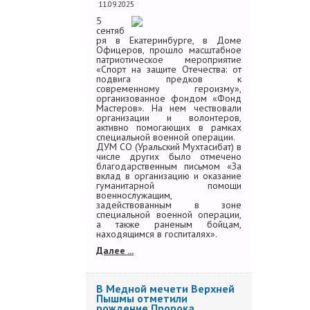
11.09.2025
5
сентяб
ря в Екатеринбурге, в Доме
Офицеров, прошло масштабное
патриотическое мероприятие
«Спорт на защите Отечества: от
подвига предков к
современному героизму»,
организованное фондом «Фонд
Мастеров». На нем чествовали
организации и волонтеров,
активно помогающих в рамках
специальной военной операции.
ДУМ СО (Уральский Мухтасибат) в
числе других было отмечено
благодарственным письмом «За
вклад в организацию и оказание
гуманитарной помощи
военнослужащим,
задействованным в зоне
специальной военной операции,
а также раненым бойцам,
находящимся в госпиталях».
Далее ...
В Медной мечети Верхней
Пышмы отметили
рождение Пророка