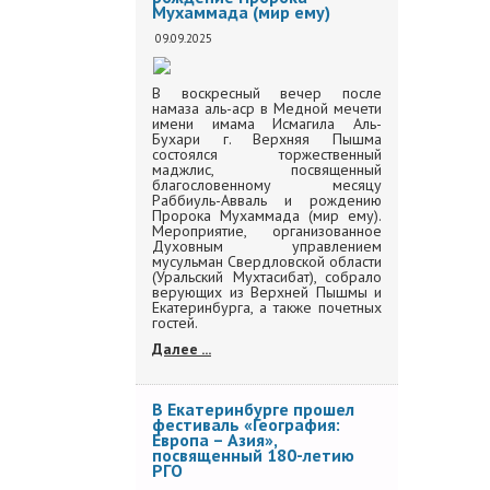
Мухаммада (мир ему)
09.09.2025
В воскресный вечер после
намаза аль-аср в Медной мечети
имени имама Исмагила Аль-
Бухари г. Верхняя Пышма
состоялся торжественный
маджлис, посвященный
благословенному месяцу
Раббиуль-Авваль и рождению
Пророка Мухаммада (мир ему).
Мероприятие, организованное
Духовным управлением
мусульман Свердловской области
(Уральский Мухтасибат), собрало
верующих из Верхней Пышмы и
Екатеринбурга, а также почетных
гостей.
Далее ...
В Екатеринбурге прошел
фестиваль «География:
Европа – Азия»,
посвященный 180-летию
РГО