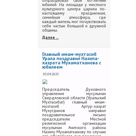
отпраздновал свой 60-летний
юбилей. На площади у местного
культурного центра царила по-
настоящему праздничная,
семейная атмосфера, где
каждый житель мог почувствовать
себя частью большой и дружной
общины.
Далее ...
Главный имам-мухтасиб
Урала поздравил Назипа-
хазрата Мухаматханова с
юбилеем
05.09.2025
Председатель Духовного
управления мусульман
Свердловской области (Уральский
Мухтасибат) главный имам-
мухтасиб Артур-хазрат
Мухутдинов направил
поздравительное письмо
председателю Местной
религиозной организации
мусульман Ачитского района
Назипу Мухаматханову по случаю