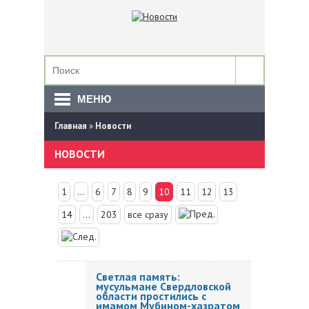
МЕНЮ
Главная
»
Новости
НОВОСТИ
1
...
6
7
8
9
10
11
12
13
14
...
203
все сразу
Светлая память:
мусульмане Свердловской
области простились с
имамом Мубином-хазратом