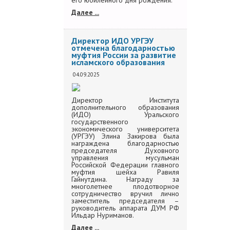
его юбилейного дня рождения.
Далее ...
Директор ИДО УРГЭУ
отмечена благодарностью
муфтия России за развитие
исламского образования
04.09.2025
Директор Института
дополнительного образования
(ИДО) Уральского
государственного
экономического университета
(УРГЭУ) Элина Закирова была
награждена благодарностью
председателя Духовного
управления мусульман
Российской Федерации главного
муфтия шейха Равиля
Гайнутдина. Награду за
многолетнее плодотворное
сотрудничество вручил лично
заместитель председателя –
руководитель аппарата ДУМ РФ
Ильдар Нуриманов.
Далее ...