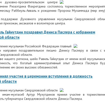
м духовно-просветительском центре
имени Ризаэтдина Фахретдина состоялось торжественное мероприят
 месяцу Раббиуль-Авваль и рождению Пророка Мухаммада (мир ему
и поддержке Духовного управления мусульман Свердловской обла
ил прихожан, аксакалов и волонтеров центра.
ль Гайнутдин поздравил Дениса Паслера с избранием
ой области
ения мусульман Российской Федерации главный
н направил поздравительное письмо Денису Паслеру в связи с 
Свердловской области.
ве нашего региона, шейх Равиль Гайнутдин от имени всей мусульманс
нность, что богатый административный опыт Дениса Паслера бу
нению им своих высоких обязанностей.
инял участие в церемонии вступления в должность
й области
ения мусульман Свердловской области
ый имам-мухтасиб Артур Мухутдинов принял участие в торжествен
сть губернатора Свердловской области Дениса Паслера.