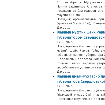
18 сентября в Мусульманско
Памяти защитников Отечества 
посвященное благословенному
Маулид ан-Наби.
Праздник, организованный пр
(Уральский Мухтасибат), объедин
Далее ...
Главный муфтий шейх Рави
губернатором Свердловск
17.09.2025
Председатель Духовного управл
муфтий шейх Равиль Гайнутди
избранием на пост губернатора 
В обращении, адресованном гла
общины России выразил увере
способствовать успешному выпол
Далее ...
Главный имам-мухтасиб пр
губернатора Свердловско
17.09.2025
Председатель Духовного управл
(Уральский мухтасибат) главн
церемонии вступления в должно