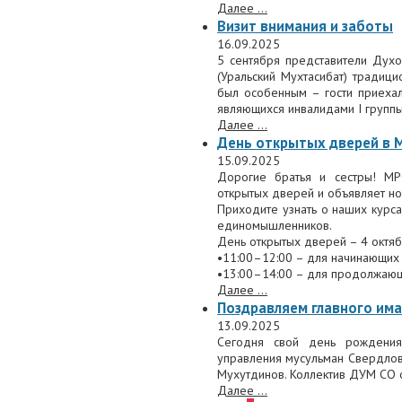
Далее ...
Визит внимания и заботы
16.09.2025
5 сентября представители Дух
(Уральский Мухтасибат) традици
был особенным – гости приехал
являющихся инвалидами I группы
Далее ...
День открытых дверей в
15.09.2025
Дорогие братья и сестры! М
открытых дверей и объявляет но
Приходите узнать о наших курса
единомышленников.
День открытых дверей – 4 октяб
•11:00–12:00 – для начинающих 
•13:00–14:00 – для продолжающи
Далее ...
Поздравляем главного им
13.09.2025
Сегодня свой день рождения
управления мусульман Свердловс
Мухутдинов. Коллектив ДУМ СО о
Далее ...