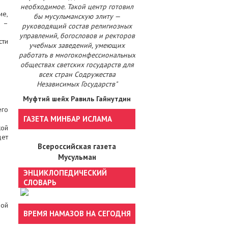
необходимое. Такой центр готовил
ие,
бы мусульманскую элиту —
) –
руководящий состав религиозных
управлений, богословов и ректоров
сти
учебных заведений, умеющих
работать в многоконфессиональных
обществах светских государств для
всех стран Содружества
Независимых Государств"
Муфтий шейх Равиль Гайнутдин
его
ГАЗЕТА МИНБАР ИСЛАМА
кой
дет
Всероссийская газета
Мусульман
ЭНЦИКЛОПЕДИЧЕСКИЙ
СЛОВАРЬ
ной
ВРЕМЯ НАМАЗОВ НА СЕГОДНЯ