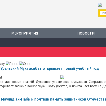
МЕРОПРИЯТИЯ
НОВОСТИ
разу
 Уральский Мухтасибат открывает новый учебный год
я!
мя для новых знаний! Духовное управление мусульман Свердловс
открывает запись в воскресную школу (мектеб) и приглашает всех на Д
 Маулид ан-Наби и почтили память защитников Отечеств