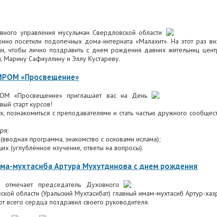
овного управления мусульман Свердловской области
онно посетили подопечных дома-интерната «Малахит». На этот раз ви
и, чтобы лично поздравить с днем рождения давних жительниц цент
, Марину Сафиуллину и Эллу Кустареву.
 МРОМ «Просвещение»
РОМ «Просвещение» приглашает вас на День
вый старт курсов!
х, познакомиться с преподавателями и стать частью дружного сообщес
ря:
(вводная программа, знакомство с основами ислама);
х (углублённое изучение, ответы на вопросы).
ама-мухтасиба Артура Мухутдинова с днем рождения
 отмечает председатель Духовного
кой области (Уральский Мухтасибат) главный имам-мухтасиб Артур-хаз
т всего сердца поздравил своего руководителя.