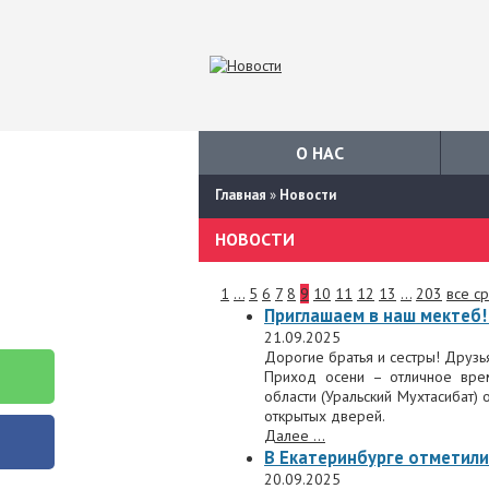
О НАС
Главная
»
Новости
НОВОСТИ
1
...
5
6
7
8
9
10
11
12
13
...
203
все с
Приглашаем в наш мектеб!
21.09.2025
Дорогие братья и сестры! Друзь
Приход осени – отличное вре
области (Уральский Мухтасибат) 
открытых дверей.
Далее ...
В Екатеринбурге отметили
20.09.2025